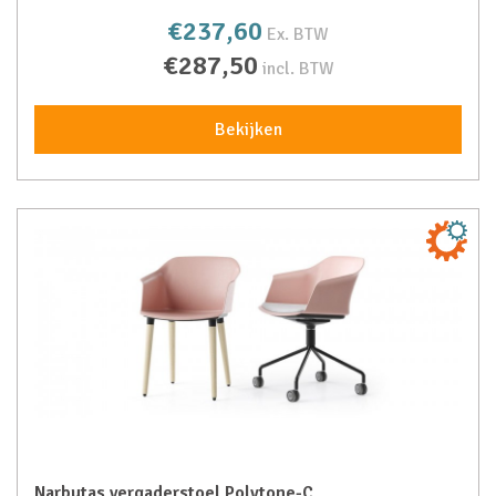
€237,60
Ex. BTW
€287,50
incl. BTW
Bekijken
Narbutas vergaderstoel Polytone-C