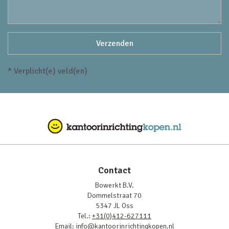
* Verplicht(e) veld(en)
Contact
Bowerkt B.V.
Dommelstraat 70
5347 JL Oss
Tel.:
+31(0)412-627111
Email:
info@kantoorinrichtingkopen.nl