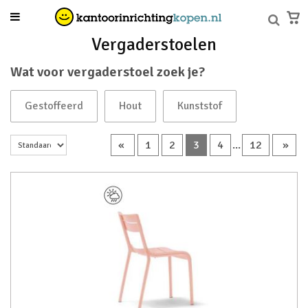
Vergaderstoelen
Wat voor vergaderstoel zoek je?
Gestoffeerd
Hout
Kunststof
«
1
2
3
4
...
12
»