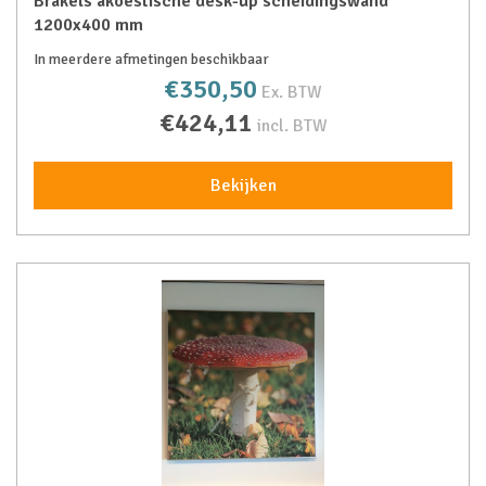
Brakels akoestische desk-up scheidingswand
1200x400 mm
In meerdere afmetingen beschikbaar
€350,50
Ex. BTW
€424,11
incl. BTW
Bekijken