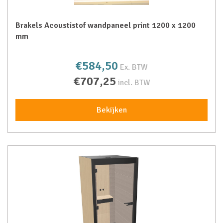
Brakels Acoustistof wandpaneel print 1200 x 1200
mm
€584,50
Ex. BTW
€707,25
incl. BTW
Bekijken