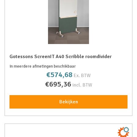
Gotessons ScreenIT A40 Scribble roomdivider
In meerdere afmetingen beschikbaar
€574,68
Ex. BTW
€695,36
incl. BTW
Bekijken