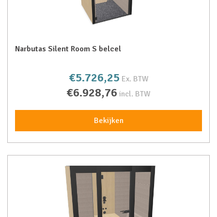
Narbutas Silent Room S belcel
€5.726,25
Ex. BTW
€6.928,76
incl. BTW
Bekijken