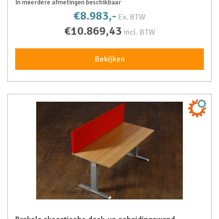
In meerdere afmetingen beschikbaar
€8.983,-
Ex. BTW
€10.869,43
incl. BTW
Bekijken