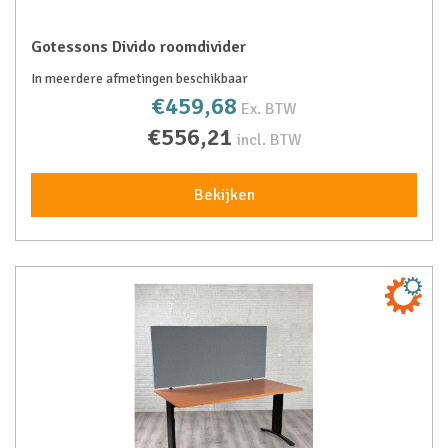
Gotessons Divido roomdivider
In meerdere afmetingen beschikbaar
€459,68
Ex. BTW
€556,21
incl. BTW
Bekijken