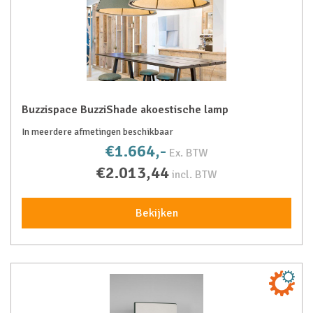
Buzzispace BuzziShade akoestische lamp
In meerdere afmetingen beschikbaar
€1.664,-
Ex. BTW
€2.013,44
incl. BTW
Bekijken