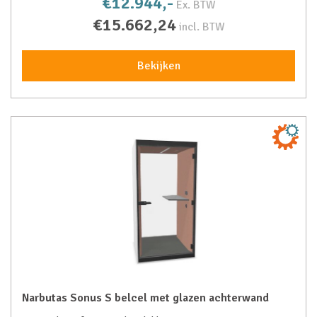
€12.944,-
Ex. BTW
€15.662,24
incl. BTW
Bekijken
Narbutas Sonus S belcel met glazen achterwand