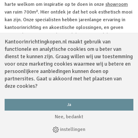
harte welkom om inspiratie op te doen in onze
showroom
van ruim 700m². Hier ontdek je dat het ook esthetisch mooi
kan zijn. Onze specialisten hebben jarenlange ervaring in
kantoorinrichting en akoestische oplossingen, en geven
graag advies op maat. Als je wil, komen ze ook bij jou op
Kantoorinrichtingkopen.nl maakt gebruik van
locatie kijken en vooral luisteren. Liever eerst even bellen
functionele en analytische cookies om u beter van
of mailen? Ook dat kan via info@kantoorinrichtingkopen.nl
dienst te kunnen zijn. Graag willen wij uw toestemming
of 0412-62 71 11 of het
contactformulier
.
voor onze marketing cookies waarmee wij u betere en
persoonlijkere aanbiedingen kunnen doen op
partnersites. Gaat u akkoord met het plaatsen van
deze cookies?
Bezoek onze showroom
Ja
In onze zeer uitgebreide showroom van ca. 700 m2 kunt u
Nee, bedankt
inspiratie opdoen voor de inrichting van alle ruimtes. Hier
hebben we opstellingen van diverse soorten meubilair, maar ook
instellingen
sfeer in de laatste trends op inrichtingsgebied.