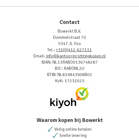
Contact
Bowerkt B.V.
Dommelstraat 70
5347 JL Oss
Tel.:
+31(0)412-627111
Email:
info@kantoorinrichtingkopen.nl
IBAN: NL13RABO0136748287
BIC: RABONL2U
BTW: NL819843908B01
KvK: 17232025
Waarom kopen bij Bowerkt
Veilig online betalen
Snelle levering