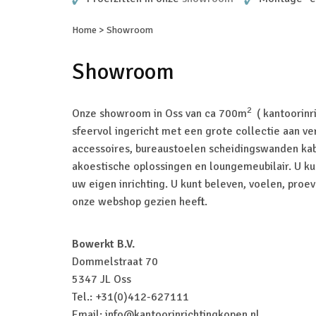
Home
>
Showroom
Showroom
2
Onze showroom in Oss van ca 700m
( kantoorinri
sfeervol ingericht met een grote collectie aan ve
accessoires, bureaustoelen scheidingswanden k
akoestische oplossingen en loungemeubilair. U kun
uw eigen inrichting. U kunt beleven, voelen, proe
onze webshop gezien heeft.
Bowerkt B.V.
Dommelstraat 70
5347 JL Oss
Tel.: +31(0)412-627111
Email:
info@kantoorinrichtingkopen.nl