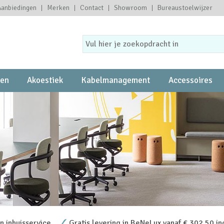
Aanbiedingen
Merken
Contact
Showroom
Bureaustoelwijzer
ten
Akoestiek
Kabelmanagement
Accessoires
 inhuisservice
Gratis levering in BeNeLux vanaf € 302,50 in