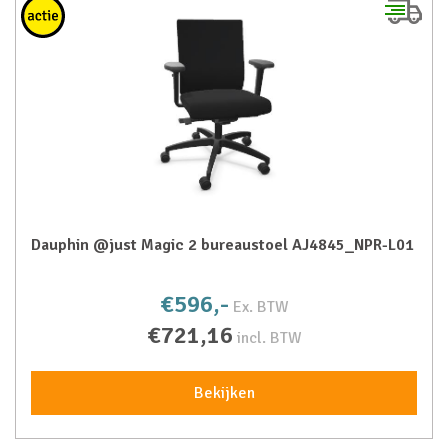
Dauphin @just Magic 2 bureaustoel AJ4845_NPR-L01
€596,-
Ex. BTW
€721,16
incl. BTW
Bekijken