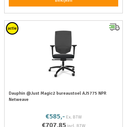
Bekijken
Dauphin @Just Magic2 bureaustoel AJ5775 NPR
Netweave
€585,-
Ex. BTW
€707,85
incl. BTW