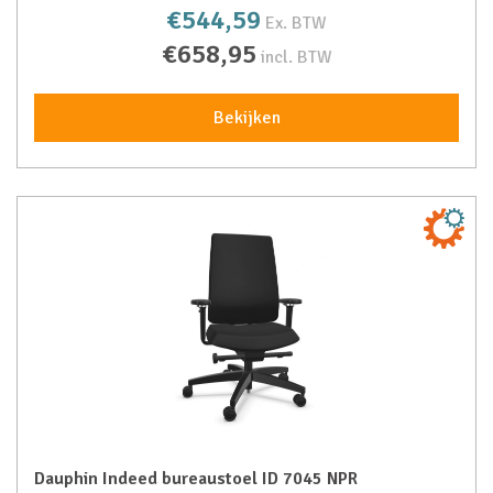
€544,59
Ex. BTW
€658,95
incl. BTW
Bekijken
Dauphin Indeed bureaustoel ID 7045 NPR