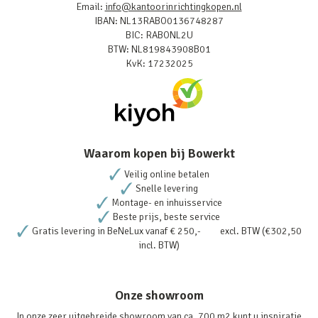
Email:
info@kantoorinrichtingkopen.nl
IBAN: NL13RABO0136748287
BIC: RABONL2U
BTW: NL819843908B01
KvK: 17232025
Waarom kopen bij Bowerkt
Veilig online betalen
Snelle levering
Montage- en inhuisservice
Beste prijs, beste service
Gratis levering in BeNeLux vanaf € 250,- excl. BTW (€302,50
incl. BTW)
Onze showroom
In onze zeer uitgebreide showroom van ca. 700 m2 kunt u inspiratie