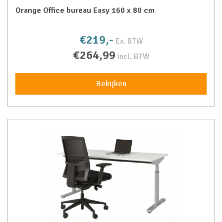
Orange Office bureau Easy 160 x 80 cm
€219,-
Ex. BTW
€264,99
incl. BTW
Bekijken