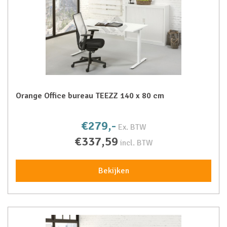
Orange Office bureau TEEZZ 140 x 80 cm
€279,-
Ex. BTW
€337,59
incl. BTW
Bekijken