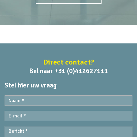
Direct contact?
Bel naar +31 (0)412627111
Stel hier uw vraag