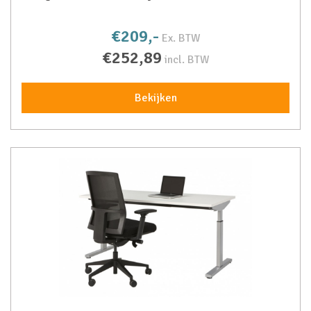
€209,-
Ex. BTW
€252,89
incl. BTW
Bekijken