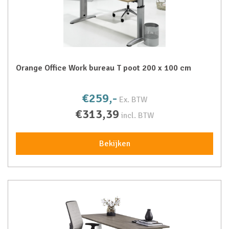
Orange Office Work bureau T poot 200 x 100 cm
€259,-
Ex. BTW
€313,39
incl. BTW
Bekijken