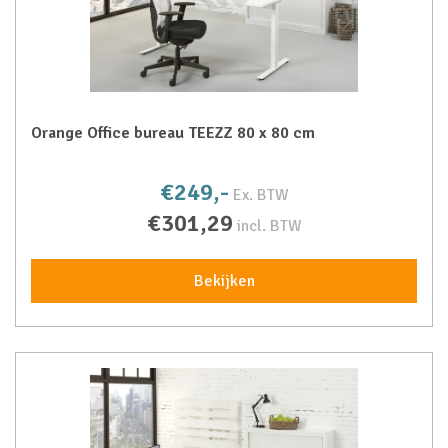
Orange Office bureau TEEZZ 80 x 80 cm
€249,-
Ex. BTW
€301,29
incl. BTW
Bekijken