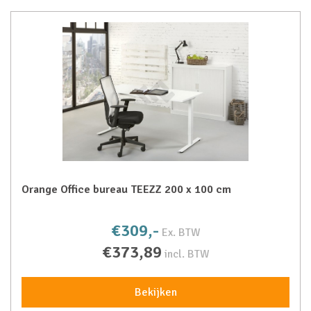
Orange Office bureau TEEZZ 200 x 100 cm
€309,-
Ex. BTW
€373,89
incl. BTW
Bekijken