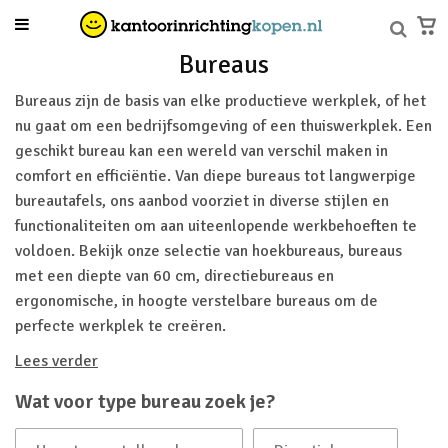
Bureaus
Bureaus zijn de basis van elke productieve werkplek, of het
nu gaat om een bedrijfsomgeving of een thuiswerkplek. Een
geschikt bureau kan een wereld van verschil maken in
comfort en efficiëntie. Van diepe bureaus tot langwerpige
bureautafels, ons aanbod voorziet in diverse stijlen en
functionaliteiten om aan uiteenlopende werkbehoeften te
voldoen. Bekijk onze selectie van hoekbureaus, bureaus
met een diepte van 60 cm, directiebureaus en
ergonomische, in hoogte verstelbare bureaus om de
perfecte werkplek te creëren.
Lees verder
Wat voor type bureau zoek je?