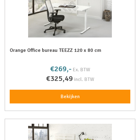
Orange Office bureau TEEZZ 120 x 80 cm
€269,-
Ex. BTW
€325,49
incl. BTW
Bekijken