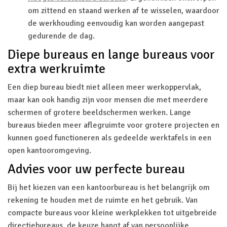
om zittend en staand werken af te wisselen, waardoor
de werkhouding eenvoudig kan worden aangepast
gedurende de dag.
Diepe bureaus en lange bureaus voor
extra werkruimte
Een diep bureau biedt niet alleen meer werkoppervlak,
maar kan ook handig zijn voor mensen die met meerdere
schermen of grotere beeldschermen werken. Lange
bureaus bieden meer aflegruimte voor grotere projecten en
kunnen goed functioneren als gedeelde werktafels in een
open kantooromgeving.
Advies voor uw perfecte bureau
Bij het kiezen van een kantoorbureau is het belangrijk om
rekening te houden met de ruimte en het gebruik. Van
compacte bureaus voor kleine werkplekken tot uitgebreide
directiebureaus, de keuze hangt af van persoonlijke