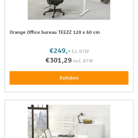
Orange Office bureau TEEZZ 120 x 60 cm
€249,-
Ex. BTW
€301,29
incl. BTW
Bekijken