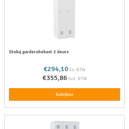
Stokq garderobekast 2 deurs
€294,10
Ex. BTW
€355,86
incl. BTW
Bekijken