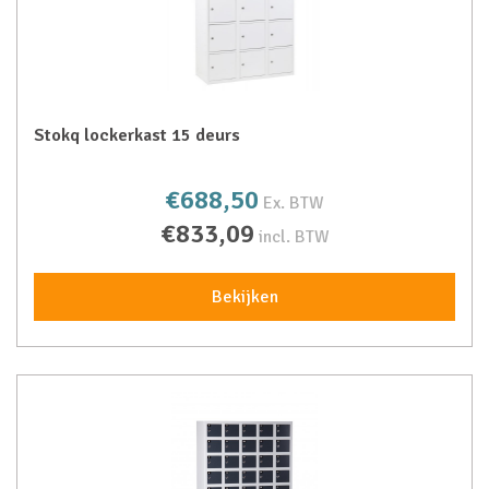
Stokq lockerkast 15 deurs
€688,50
Ex. BTW
€833,09
incl. BTW
Bekijken