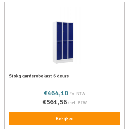
Stokq garderobekast 6 deurs
€464,10
Ex. BTW
€561,56
incl. BTW
Bekijken