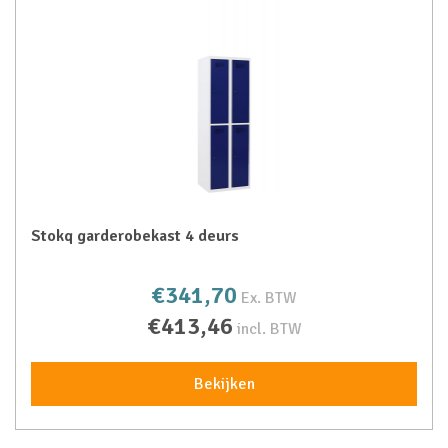
Stokq garderobekast 4 deurs
€341,70
Ex. BTW
€413,46
incl. BTW
Bekijken