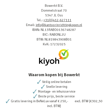
Bowerkt B.V.
Dommelstraat 70
5347 JL Oss
Tel.:
+31(0)412-627111
Email:
info@kantoorinrichtingkopen.nl
IBAN: NL13RABO0136748287
BIC: RABONL2U
BTW: NL819843908B01
KvK: 17232025
Waarom kopen bij Bowerkt
Veilig online betalen
Snelle levering
Montage- en inhuisservice
Beste prijs, beste service
Gratis levering in BeNeLux vanaf € 250,- excl. BTW (€302,50
incl. BTW)