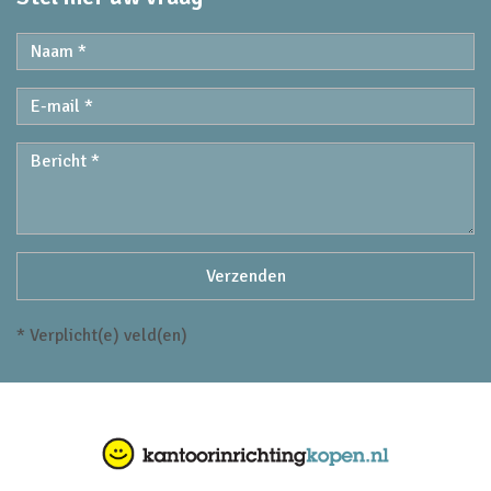
* Verplicht(e) veld(en)