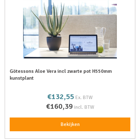
Götessons Aloe Vera incl zwarte pot H550mm
kunstplant
€132,55
Ex. BTW
€160,39
incl. BTW
Bekijken