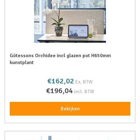
Götessons Orchidee incl glazen pot H650mm
kunstplant
€162,02
Ex. BTW
€196,04
incl. BTW
Bekijken