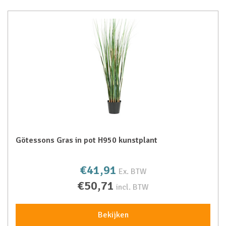
Götessons Gras in pot H950 kunstplant
€41,91
Ex. BTW
€50,71
incl. BTW
Bekijken