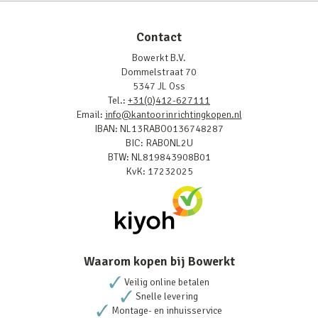
Contact
Bowerkt B.V.
Dommelstraat 70
5347 JL Oss
Tel.:
+31(0)412-627111
Email:
info@kantoorinrichtingkopen.nl
IBAN: NL13RABO0136748287
BIC: RABONL2U
BTW: NL819843908B01
KvK: 17232025
Waarom kopen bij Bowerkt
Veilig online betalen
Snelle levering
Montage- en inhuisservice