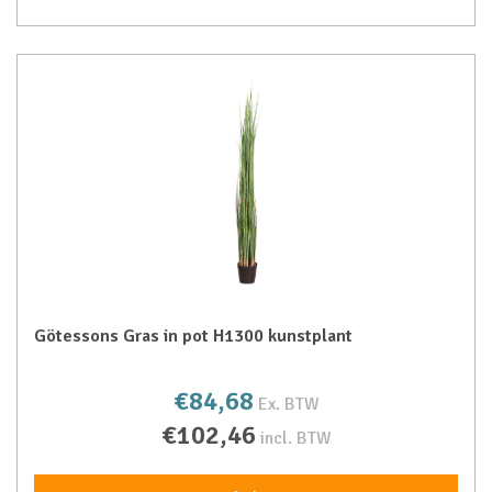
Götessons Gras in pot H1300 kunstplant
€84,68
Ex. BTW
€102,46
incl. BTW