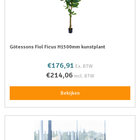
Götessons Fiol Ficus H1500mm kunstplant
€176,91
Ex. BTW
€214,06
incl. BTW
Bekijken