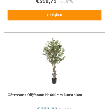
€318,71
incl. BTW
Bekijken
Götessons Olijfboom H1600mm kunstplant