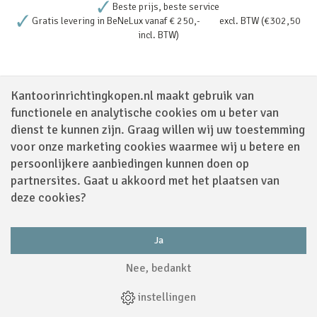
Beste prijs, beste service
Gratis levering in BeNeLux vanaf € 250,- excl. BTW (€302,50
incl. BTW)
Onze showroom
Kantoorinrichtingkopen.nl maakt gebruik van
In onze zeer uitgebreide showroom van ca. 700 m2 kunt u inspiratie
functionele en analytische cookies om u beter van
opdoen voor de inrichting van alle ruimtes. Hier hebben we
dienst te kunnen zijn. Graag willen wij uw toestemming
opstellingen van diverse soorten meubilair, maar ook sfeer in de
voor onze marketing cookies waarmee wij u betere en
laatste trends op inrichtingsgebied.
persoonlijkere aanbiedingen kunnen doen op
Lees verder
partnersites. Gaat u akkoord met het plaatsen van
deze cookies?
Ja
Nee, bedankt
Volg ons via
instellingen