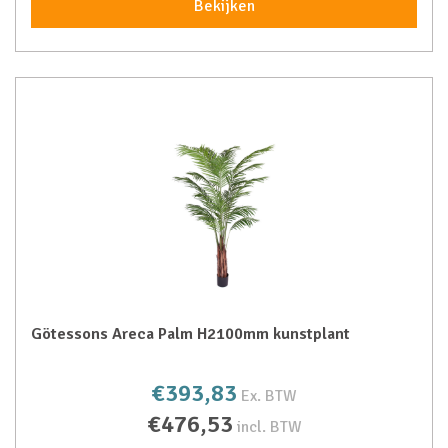
Bekijken
Götessons Areca Palm H2100mm kunstplant
€393,83
Ex. BTW
€476,53
incl. BTW