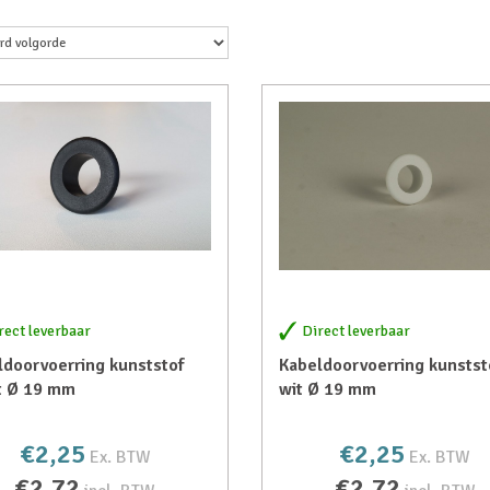
rect leverbaar
Direct leverbaar
ldoorvoerring kunststof
Kabeldoorvoerring kunstst
t Ø 19 mm
wit Ø 19 mm
€2,25
€2,25
Ex. BTW
Ex. BTW
€2,72
€2,72