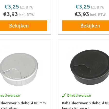
€3,25
€3,25
Ex. BTW
Ex. BTW
€3,93
€3,93
incl. BTW
incl. BTW
Bekijken
Bekijken
rect leverbaar
Direct leverbaar
ldoorvoer 3 delig Ø 80 mm
Kabeldoorvoer 3 delig Ø 
stof zilver
kunststof zwart