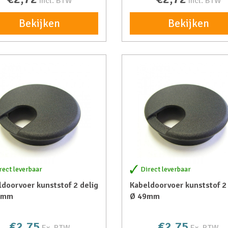
incl. BTW
incl. BTW
Bekijken
Bekijken
rect leverbaar
Direct leverbaar
doorvoer kunststof 2 delig
Kabeldoorvoer kunststof 2 
 mm
Ø 49mm
€2,75
€2,75