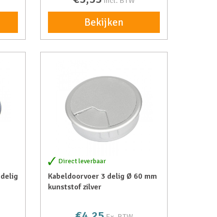
incl. BTW
Bekijken
Direct leverbaar
delig
Kabeldoorvoer 3 delig Ø 60 mm
kunststof zilver
€4,25