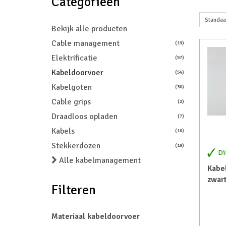
Categorieën
Bekijk alle producten
Cable management
(19)
Elektrificatie
(57)
Kabeldoorvoer
(54)
Kabelgoten
(30)
Cable grips
(2)
Draadloos opladen
(7)
Kabels
(10)
Stekkerdozen
(19)
Di
Alle kabelmanagement
Kabe
zwar
Filteren
Materiaal kabeldoorvoer