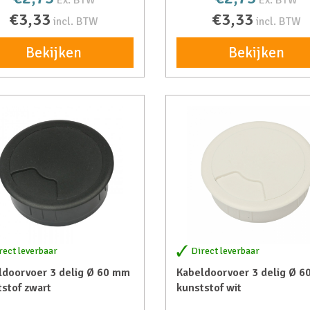
Ex. BTW
Ex. BTW
€3,33
€3,33
incl. BTW
incl. BTW
Bekijken
Bekijken
rect leverbaar
Direct leverbaar
ldoorvoer 3 delig Ø 60 mm
Kabeldoorvoer 3 delig Ø 
stof zwart
kunststof wit