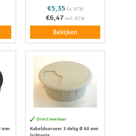
€5,35
Ex. BTW
€6,47
incl. BTW
Bekijken
Direct leverbaar
80 mm
Kabeldoorvoer 3 delig Ø 60 mm
lichtgrijs