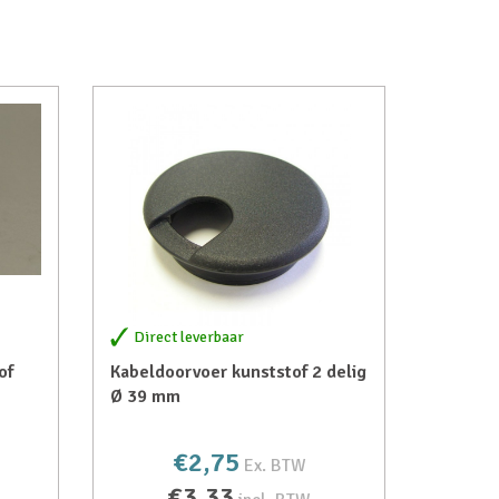
Direct leverbaar
of
Kabeldoorvoer kunststof 2 delig
Ø 39 mm
€2,75
Ex. BTW
€3,33