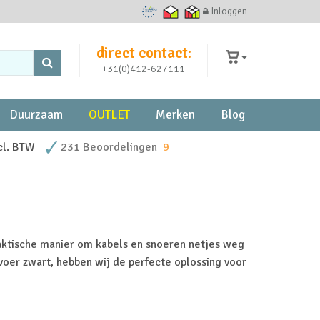
Inloggen
Ecommerce Europe Trustmark
Thuiswinkel waarborg
Thuiswinkel zakelijk
direct contact:
+31(0)412-627111
Duurzaam
OUTLET
Merken
Blog
cl. BTW
231 Beoordelingen
9
aktische manier om kabels en snoeren netjes weg
voer zwart, hebben wij de perfecte oplossing voor