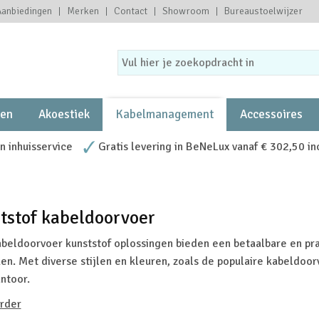
Aanbiedingen
Merken
Contact
Showroom
Bureaustoelwijzer
ten
Akoestiek
Kabelmanagement
Accessoires
 inhuisservice
Gratis levering in BeNeLux vanaf € 302,50 in
tstof kabeldoorvoer
beldoorvoer kunststof oplossingen bieden een betaalbare en pr
en. Met diverse stijlen en kleuren, zoals de populaire kabeldoor
ntoor.
rder