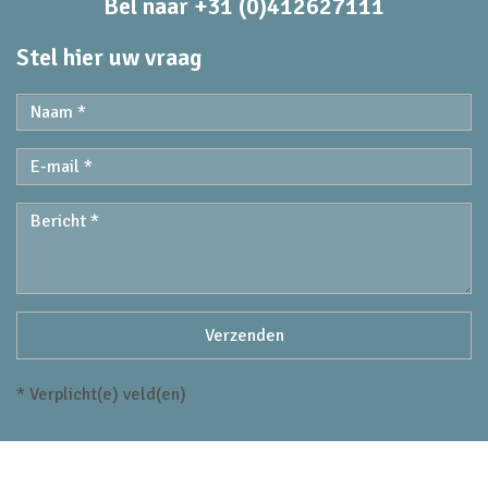
Bel naar +31 (0)412627111
Stel hier uw vraag
* Verplicht(e) veld(en)