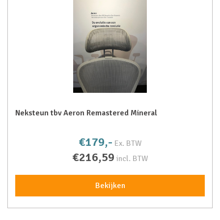
Neksteun tbv Aeron Remastered Mineral
€179,-
Ex. BTW
€216,59
incl. BTW
Bekijken