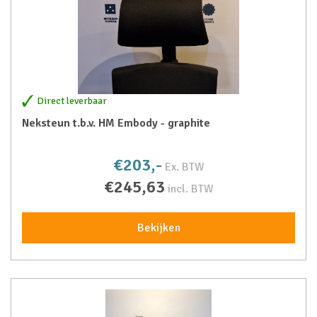
Direct leverbaar
Neksteun t.b.v. HM Embody - graphite
€203,-
Ex. BTW
€245,63
incl. BTW
Bekijken