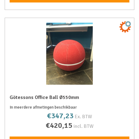
Götessons Office Ball Ø550mm
In meerdere afmetingen beschikbaar
€347,23
Ex. BTW
€420,15
incl. BTW