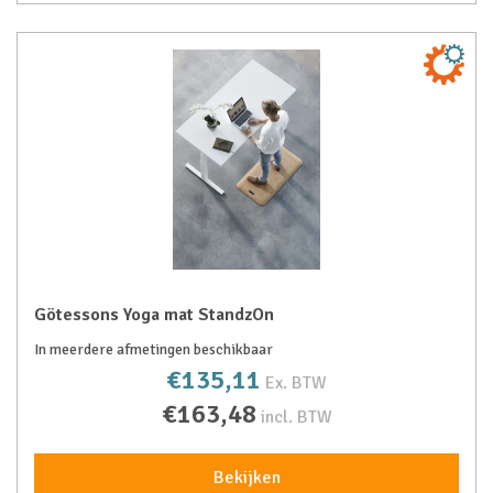
Götessons Yoga mat StandzOn
In meerdere afmetingen beschikbaar
€135,11
Ex. BTW
€163,48
incl. BTW
Bekijken