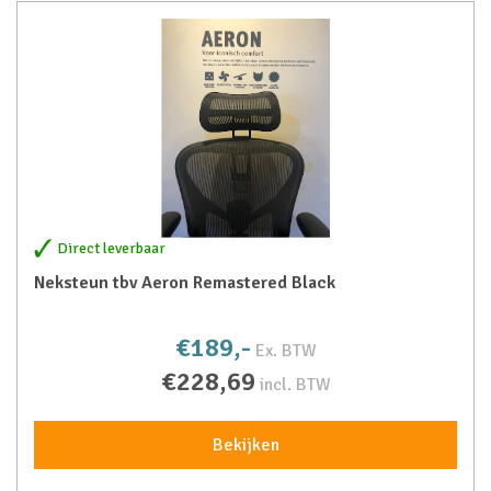
Direct leverbaar
Neksteun tbv Aeron Remastered Black
€189,-
Ex. BTW
€228,69
incl. BTW
Bekijken