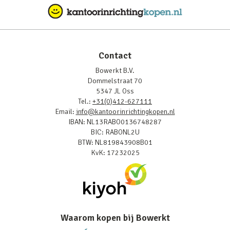
Contact
Bowerkt B.V.
Dommelstraat 70
5347 JL Oss
Tel.:
+31(0)412-627111
Email:
info@kantoorinrichtingkopen.nl
IBAN: NL13RABO0136748287
BIC: RABONL2U
BTW: NL819843908B01
KvK: 17232025
Waarom kopen bij Bowerkt