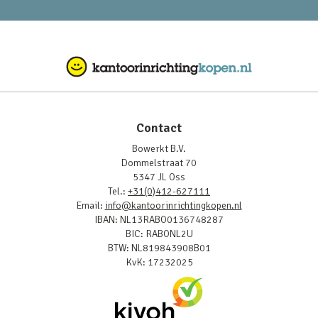
Contact
Bowerkt B.V.
Dommelstraat 70
5347 JL Oss
Tel.:
+31(0)412-627111
Email:
info@kantoorinrichtingkopen.nl
IBAN: NL13RABO0136748287
BIC: RABONL2U
BTW: NL819843908B01
KvK: 17232025