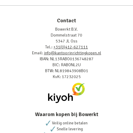
Contact
Bowerkt B.V.
Dommelstraat 70
5347 JL Oss
Tel.:
+31(0)412-627111
Email:
info@kantoorinrichtingkopen.nl
IBAN: NL13RABO0136748287
BIC: RABONL2U
BTW: NL819843908B01
KvK: 17232025
Waarom kopen bij Bowerkt
Veilig online betalen
Snelle levering