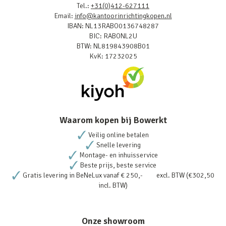
Tel.:
+31(0)412-627111
Email:
info@kantoorinrichtingkopen.nl
IBAN: NL13RABO0136748287
BIC: RABONL2U
BTW: NL819843908B01
KvK: 17232025
Waarom kopen bij Bowerkt
Veilig online betalen
Snelle levering
Montage- en inhuisservice
Beste prijs, beste service
Gratis levering in BeNeLux vanaf € 250,- excl. BTW (€302,50
incl. BTW)
Onze showroom