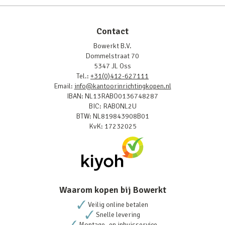
Contact
Bowerkt B.V.
Dommelstraat 70
5347 JL Oss
Tel.:
+31(0)412-627111
Email:
info@kantoorinrichtingkopen.nl
IBAN: NL13RABO0136748287
BIC: RABONL2U
BTW: NL819843908B01
KvK: 17232025
Waarom kopen bij Bowerkt
Veilig online betalen
Snelle levering
Montage- en inhuisservice