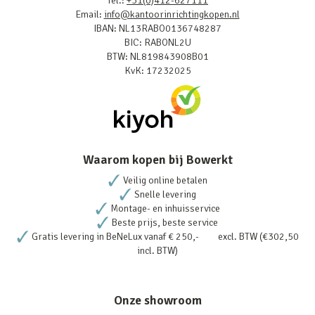
Tel.:
+31(0)412-627111
Email:
info@kantoorinrichtingkopen.nl
IBAN: NL13RABO0136748287
BIC: RABONL2U
BTW: NL819843908B01
KvK: 17232025
Waarom kopen bij Bowerkt
Veilig online betalen
Snelle levering
Montage- en inhuisservice
Beste prijs, beste service
Gratis levering in BeNeLux vanaf € 250,- excl. BTW (€302,50
incl. BTW)
Onze showroom