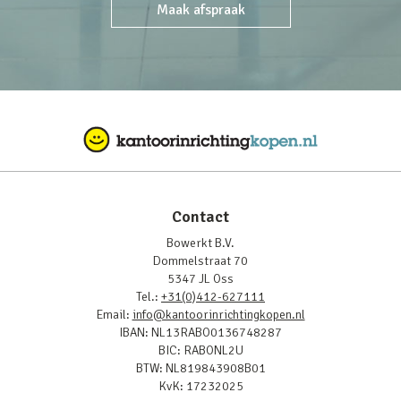
Maak afspraak
Contact
Bowerkt B.V.
Dommelstraat 70
5347 JL Oss
Tel.:
+31(0)412-627111
Email:
info@kantoorinrichtingkopen.nl
IBAN: NL13RABO0136748287
BIC: RABONL2U
BTW: NL819843908B01
KvK: 17232025