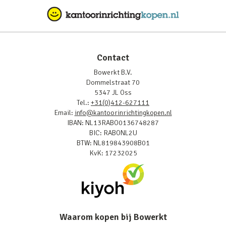
Contact
Bowerkt B.V.
Dommelstraat 70
5347 JL Oss
Tel.:
+31(0)412-627111
Email:
info@kantoorinrichtingkopen.nl
IBAN: NL13RABO0136748287
BIC: RABONL2U
BTW: NL819843908B01
KvK: 17232025
Waarom kopen bij Bowerkt