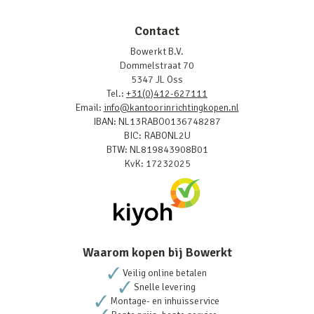
Contact
Bowerkt B.V.
Dommelstraat 70
5347 JL Oss
Tel.:
+31(0)412-627111
Email:
info@kantoorinrichtingkopen.nl
IBAN: NL13RABO0136748287
BIC: RABONL2U
BTW: NL819843908B01
KvK: 17232025
Waarom kopen bij Bowerkt
Veilig online betalen
Snelle levering
Montage- en inhuisservice