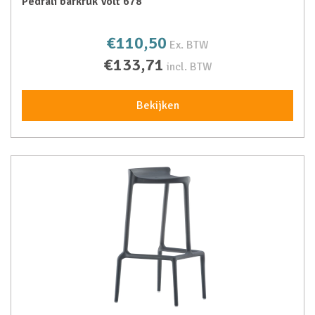
Pedrali barkruk Volt 678
€110,50
Ex. BTW
€133,71
incl. BTW
Bekijken