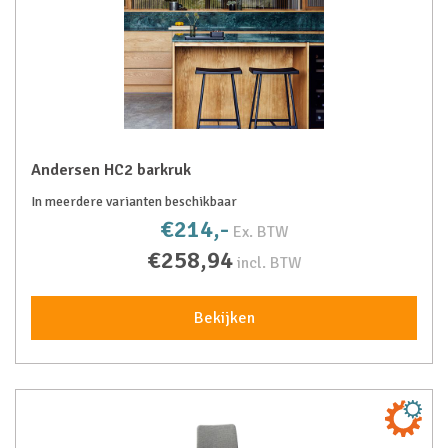
Andersen HC2 barkruk
In meerdere varianten beschikbaar
€214,-
Ex. BTW
€258,94
incl. BTW
Bekijken