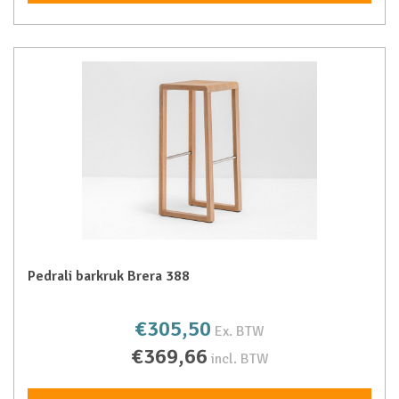
Pedrali barkruk Brera 388
€305,50
Ex. BTW
€369,66
incl. BTW