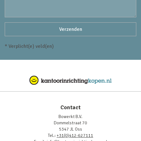
* Verplicht(e) veld(en)
Contact
Bowerkt B.V.
Dommelstraat 70
5347 JL Oss
Tel.:
+31(0)412-627111