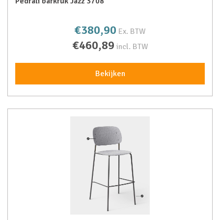
Pedrali barkruk Jazz 3708
€380,90
Ex. BTW
€460,89
incl. BTW
Bekijken