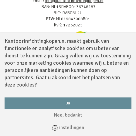
Email:
info@kantoorinrichtingkopen.nl
IBAN: NL13RABO0136748287
BIC: RABONL2U
BTW: NL819843908B01
KvK: 17232025
Kantoorinrichtingkopen.nl maakt gebruik van
functionele en analytische cookies om u beter van
dienst te kunnen zijn. Graag willen wij uw toestemming
voor onze marketing cookies waarmee wij u betere en
Waarom kopen bij Bowerkt
persoonlijkere aanbiedingen kunnen doen op
Veilig online betalen
partnersites. Gaat u akkoord met het plaatsen van
Snelle levering
deze cookies?
Montage- en inhuisservice
Beste prijs, beste service
Gratis levering in BeNeLux vanaf € 250,- excl. BTW (€302,50
incl. BTW)
Ja
Nee, bedankt
Onze showroom
instellingen
In onze zeer uitgebreide showroom van ca. 700 m2 kunt u inspiratie