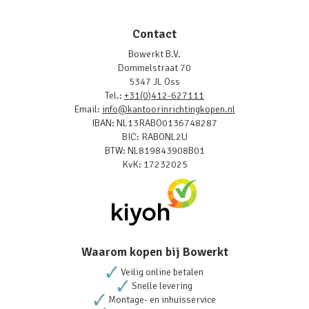
Contact
Bowerkt B.V.
Dommelstraat 70
5347 JL Oss
Tel.:
+31(0)412-627111
Email:
info@kantoorinrichtingkopen.nl
IBAN: NL13RABO0136748287
BIC: RABONL2U
BTW: NL819843908B01
KvK: 17232025
Waarom kopen bij Bowerkt
Veilig online betalen
Snelle levering
Montage- en inhuisservice