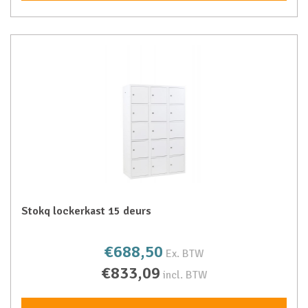
Stokq lockerkast 15 deurs
€688,50
Ex. BTW
€833,09
incl. BTW