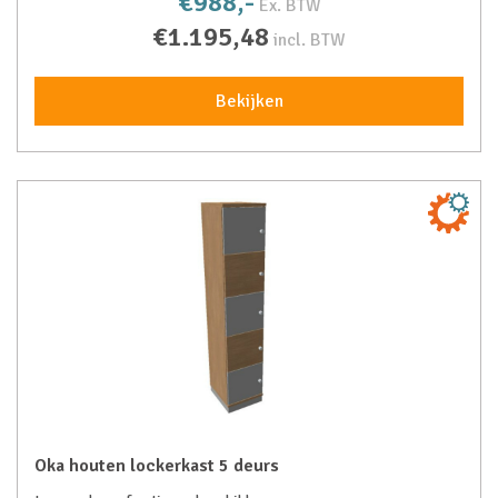
€988,-
Ex. BTW
€1.195,48
incl. BTW
Bekijken
Oka houten lockerkast 5 deurs