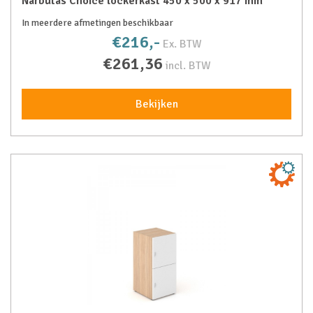
Narbutas Choice lockerkast 450 x 500 x 917 mm
In meerdere afmetingen beschikbaar
€216,-
Ex. BTW
€261,36
incl. BTW
Bekijken