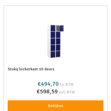
Stokq lockerkast 10 deurs
€494,70
Ex. BTW
€598,59
incl. BTW
Bekijken