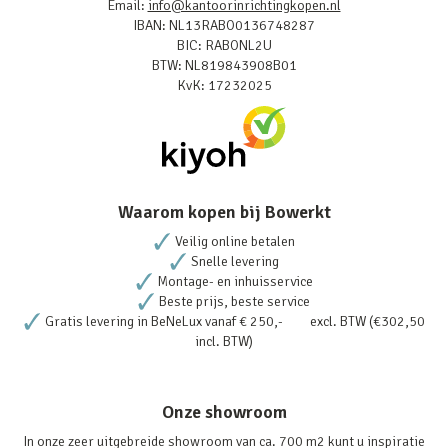
Email:
info@kantoorinrichtingkopen.nl
IBAN: NL13RABO0136748287
BIC: RABONL2U
BTW: NL819843908B01
KvK: 17232025
Waarom kopen bij Bowerkt
Veilig online betalen
Snelle levering
Montage- en inhuisservice
Beste prijs, beste service
Gratis levering in BeNeLux vanaf € 250,- excl. BTW (€302,50
incl. BTW)
Onze showroom
In onze zeer uitgebreide showroom van ca. 700 m2 kunt u inspiratie