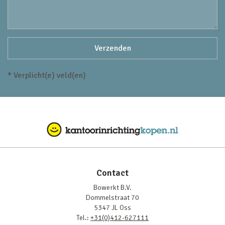
* Verplicht(e) veld(en)
Contact
Bowerkt B.V.
Dommelstraat 70
5347 JL Oss
Tel.:
+31(0)412-627111