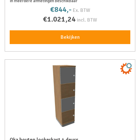
In meerdere afmetingen beschikbaar
€844,-
Ex. BTW
€1.021,24
incl. BTW
Bekijken
Oka houten lockerkast 4 deurs