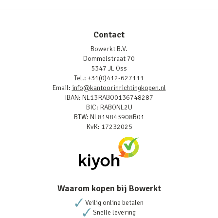
Contact
Bowerkt B.V.
Dommelstraat 70
5347 JL Oss
Tel.:
+31(0)412-627111
Email:
info@kantoorinrichtingkopen.nl
IBAN: NL13RABO0136748287
BIC: RABONL2U
BTW: NL819843908B01
KvK: 17232025
Waarom kopen bij Bowerkt
Veilig online betalen
Snelle levering