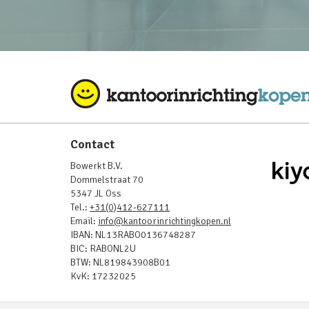
Contact
Bowerkt B.V.
Dommelstraat 70
5347 JL Oss
Tel.:
+31(0)412-627111
Email:
info@kantoorinrichtingkopen.nl
IBAN: NL13RABO0136748287
BIC: RABONL2U
BTW: NL819843908B01
KvK: 17232025