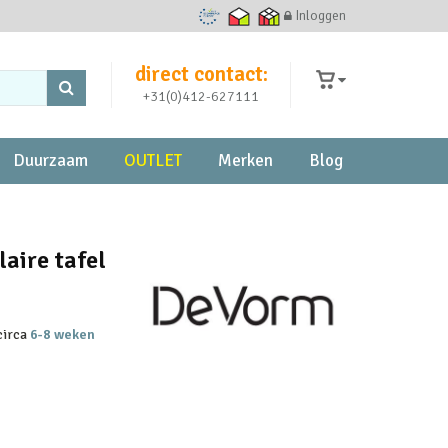
Inloggen
Ecommerce Europe Trustmark
Thuiswinkel waarborg
Thuiswinkel zakelijk
direct contact:
+31(0)412-627111
Duurzaam
OUTLET
Merken
Blog
aire tafel
 circa
6-8 weken