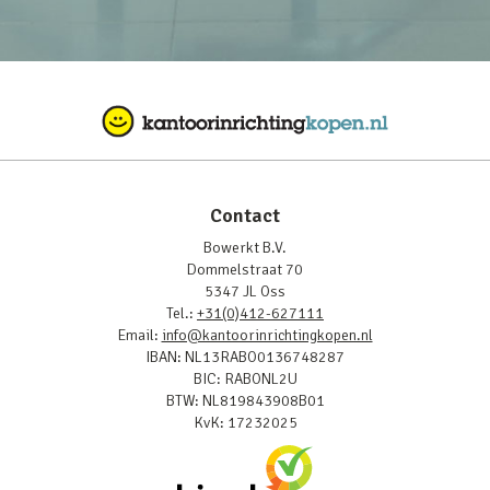
Contact
Bowerkt B.V.
Dommelstraat 70
5347 JL Oss
Tel.:
+31(0)412-627111
Email:
info@kantoorinrichtingkopen.nl
IBAN: NL13RABO0136748287
BIC: RABONL2U
BTW: NL819843908B01
KvK: 17232025