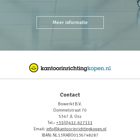
Meer informatie
Contact
Bowerkt B.V.
Dommelstraat 70
5347 JL Oss
Tel.:
+31(0)412-627111
Email:
info@kantoorinrichtingkopen.nl
IBAN: NL13RABO0136748287