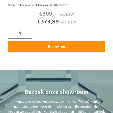
Orange Office akoestiek basic wand 140 cm breed
€309,-
ex. BTW
€373,89
incl. BTW
Bestellen
Bezoek onze showroom
In onze zeer uitgebreide showroom van ca. 700 m2 kunt u
inspiratie opdoen voor de inrichting van alle ruimtes. Hier
hebben we opstellingen van diverse soorten meubilair, maar ook