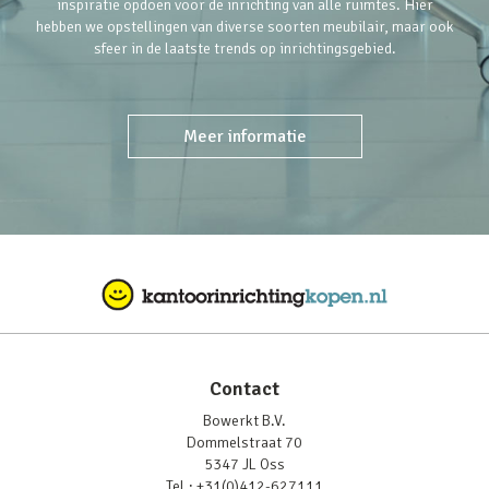
inspiratie opdoen voor de inrichting van alle ruimtes. Hier
hebben we opstellingen van diverse soorten meubilair, maar ook
sfeer in de laatste trends op inrichtingsgebied.
Meer informatie
Contact
Bowerkt B.V.
Dommelstraat 70
5347 JL Oss
Tel.:
+31(0)412-627111