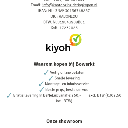
Email:
info@kantoorinrichtingkopen.nl
IBAN: NL13RABO0136748287
BIC: RABONL2U
BTW: NL819843908B01
KvK: 17232025
Waarom kopen bij Bowerkt
Veilig online betalen
Snelle levering
Montage- en inhuisservice
Beste prijs, beste service
Gratis levering in BeNeLux vanaf € 250,- excl. BTW (€302,50
incl. BTW)
Onze showroom