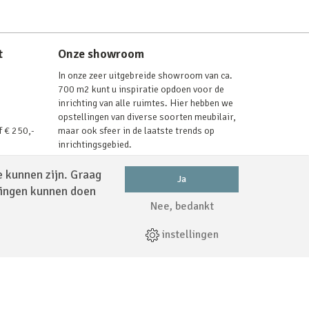
t
Onze showroom
In onze zeer uitgebreide showroom van ca.
700 m2 kunt u inspiratie opdoen voor de
inrichting van alle ruimtes. Hier hebben we
opstellingen van diverse soorten meubilair,
f € 250,-
maar ook sfeer in de laatste trends op
inrichtingsgebied.
Lees verder
e kunnen zijn. Graag
Ja
dingen kunnen doen
Nee, bedankt
Volg ons via
instellingen
map
|
Disclaimer
|
Privacy Policy
|
Cookies
|
Webdesign
by
Applepie