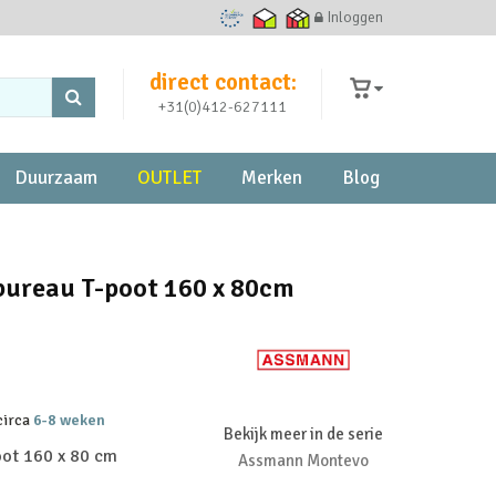
Inloggen
Ecommerce Europe Trustmark
Thuiswinkel waarborg
Thuiswinkel zakelijk
direct contact:
+31(0)412-627111
Duurzaam
OUTLET
Merken
Blog
ureau T-poot 160 x 80cm
 circa
6-8 weken
Bekijk meer in de serie
ot 160 x 80 cm
Assmann Montevo