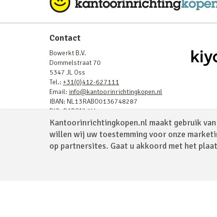
Contact
Bowerkt B.V.
Dommelstraat 70
5347 JL Oss
Tel.:
+31(0)412-627111
Email:
info@kantoorinrichtingkopen.nl
IBAN: NL13RABO0136748287
BIC: RABONL2U
BTW: NL819843908B01
Kantoorinrichtingkopen.nl maakt gebruik van 
KvK: 17232025
willen wij uw toestemming voor onze marketi
op partnersites. Gaat u akkoord met het plaa
Powered by