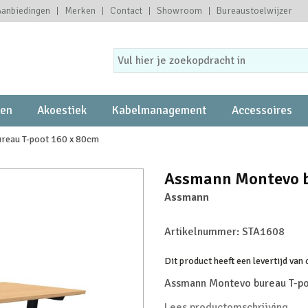
Aanbiedingen
Merken
Contact
Showroom
Bureaustoelwijzer
ten
Akoestiek
Kabelmanagement
Accessoires
reau T-poot 160 x 80cm
Assmann Montevo b
Assmann
Artikelnummer:
STA1608
Dit product heeft een levertijd van
Assmann Montevo bureau T-po
Lees productomschrijving