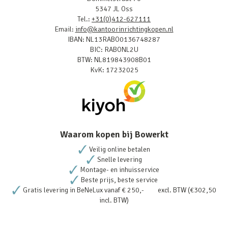
5347 JL Oss
Tel.:
+31(0)412-627111
Email:
info@kantoorinrichtingkopen.nl
IBAN: NL13RABO0136748287
BIC: RABONL2U
BTW: NL819843908B01
KvK: 17232025
Waarom kopen bij Bowerkt
Veilig online betalen
Snelle levering
Montage- en inhuisservice
Beste prijs, beste service
Gratis levering in BeNeLux vanaf € 250,- excl. BTW (€302,50
incl. BTW)