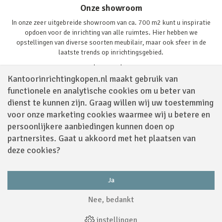
Onze showroom
In onze zeer uitgebreide showroom van ca. 700 m2 kunt u inspiratie
opdoen voor de inrichting van alle ruimtes. Hier hebben we
opstellingen van diverse soorten meubilair, maar ook sfeer in de
laatste trends op inrichtingsgebied.
Lees verder
Kantoorinrichtingkopen.nl maakt gebruik van
functionele en analytische cookies om u beter van
dienst te kunnen zijn. Graag willen wij uw toestemming
voor onze marketing cookies waarmee wij u betere en
persoonlijkere aanbiedingen kunnen doen op
partnersites. Gaat u akkoord met het plaatsen van
Volg ons via
deze cookies?
Ja
Powered by
Nee, bedankt
Algemene Voorwaarden
|
Sitemap
|
Disclaimer
|
Privacy Policy
|
Cookies
|
instellingen