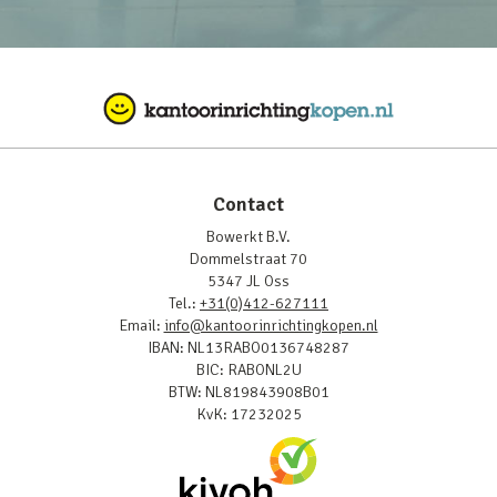
Contact
Bowerkt B.V.
Dommelstraat 70
5347 JL Oss
Tel.:
+31(0)412-627111
Email:
info@kantoorinrichtingkopen.nl
IBAN: NL13RABO0136748287
BIC: RABONL2U
BTW: NL819843908B01
KvK: 17232025