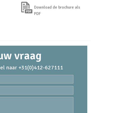
Download de brochure als
PDF
 uw vraag
el naar +31(0)412-627111