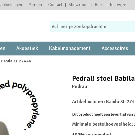
Aanbiedingen
Merken
Contact
Showroom
Bureaustoelwijzer
ten
Akoestiek
Kabelmanagement
Accessoires
l Babila XL 2744R
Pedrali stoel Babil
Pedrali
Artikelnummer:
Babila XL 27
Dit product heeft een levertijd van
Minimale bestelhoeveelheid: 
100% gerecycled