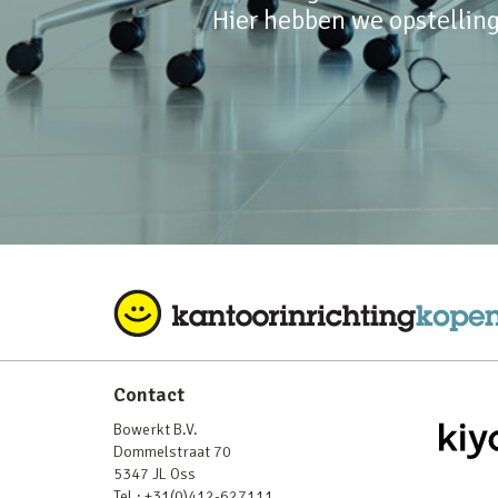
Hier hebben we opstelling
Contact
Bowerkt B.V.
Dommelstraat 70
5347 JL Oss
Tel.:
+31(0)412-627111