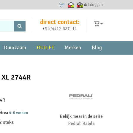
Inloggen
Ecommerce Europe Trustmark
Thuiswinkel waarborg
Thuiswinkel zakelijk
direct contact:
+31(0)412-627111
Duurzaam
OUTLET
Merken
Blog
a XL 2744R
44R
 circa
4-6 weken
Bekijk meer in de serie
2 stuks
Pedrali Babila