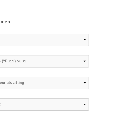
samen
 B (YP019) 5801
ur als zitting
t