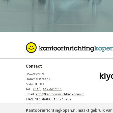
Contact
Bowerkt B.V.
Dommelstraat 70
5347 JL Oss
Tel.:
+31(0)412-627111
Email:
info@kantoorinrichtingkopen.nl
IBAN: NL13RABO0136748287
BIC: RABONL2U
BTW: NL819843908B01
Kantoorinrichtingkopen.nl maakt gebruik van 