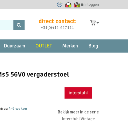
Inloggen
Ecommerce Europe Trustmark
Thuiswinkel waarborg
Thuiswinkel zakelijk
direct contact:
+31(0)412-627111
Duurzaam
OUTLET
Merken
Blog
is5 56V0 vergaderstoel
 circa
4-6 weken
Bekijk meer in de serie
Interstuhl Vintage