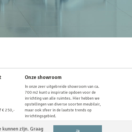
t
Onze showroom
In onze zeer uitgebreide showroom van ca.
700 m2 kunt u inspiratie opdoen voor de
inrichting van alle ruimtes. Hier hebben we
opstellingen van diverse soorten meubilair,
f € 250,-
maar ook sfeer in de laatste trends op
inrichtingsgebied.
Lees verder
e kunnen zijn. Graag
Ja