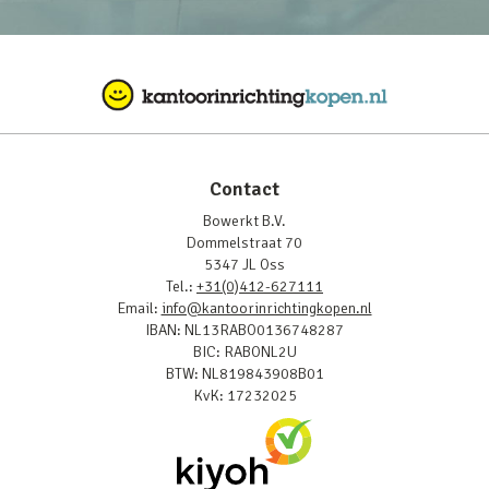
Contact
Bowerkt B.V.
Dommelstraat 70
5347 JL Oss
Tel.:
+31(0)412-627111
Email:
info@kantoorinrichtingkopen.nl
IBAN: NL13RABO0136748287
BIC: RABONL2U
BTW: NL819843908B01
KvK: 17232025