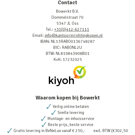
Contact
Bowerkt B.V.
Dommelstraat 70
5347 JL Oss
Tel.:
+31(0)412-627111
Email:
info@kantoorinrichtingkopen.nl
IBAN: NL13RABO0136748287
BIC: RABONL2U
BTW: NL819843908B01
KvK: 17232025
Waarom kopen bij Bowerkt
Veilig online betalen
Snelle levering
Montage- en inhuisservice
Beste prijs, beste service
Gratis levering in BeNeLux vanaf € 250,- excl. BTW (€302,50