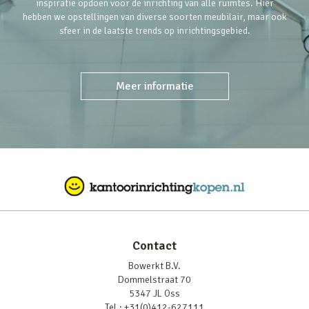
inspiratie opdoen voor de inrichting van alle ruimtes. Hier
hebben we opstellingen van diverse soorten meubilair, maar ook
sfeer in de laatste trends op inrichtingsgebied.
Meer informatie
Contact
Bowerkt B.V.
Dommelstraat 70
5347 JL Oss
Tel.:
+31(0)412-627111