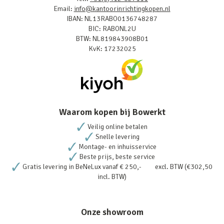
Email:
info@kantoorinrichtingkopen.nl
IBAN: NL13RABO0136748287
BIC: RABONL2U
BTW: NL819843908B01
KvK: 17232025
Waarom kopen bij Bowerkt
Veilig online betalen
Snelle levering
Montage- en inhuisservice
Beste prijs, beste service
Gratis levering in BeNeLux vanaf € 250,- excl. BTW (€302,50
incl. BTW)
Onze showroom