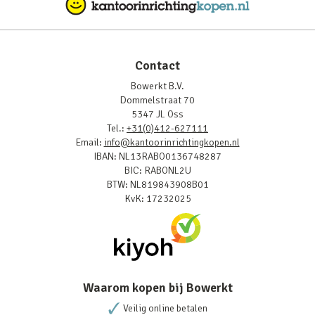
Contact
Bowerkt B.V.
Dommelstraat 70
5347 JL Oss
Tel.:
+31(0)412-627111
Email:
info@kantoorinrichtingkopen.nl
IBAN: NL13RABO0136748287
BIC: RABONL2U
BTW: NL819843908B01
KvK: 17232025
Waarom kopen bij Bowerkt
Veilig online betalen