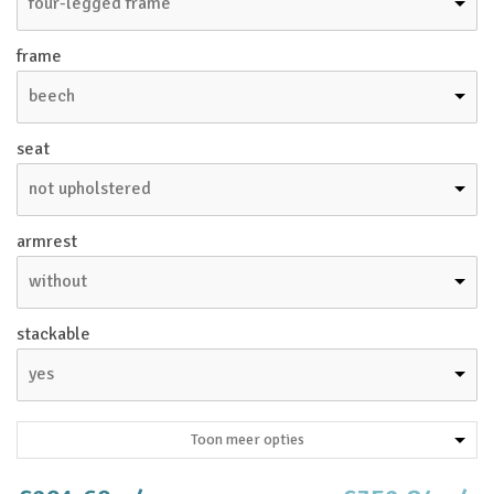
four-legged frame
frame
beech
seat
not upholstered
armrest
without
stackable
yes
Toon meer opties