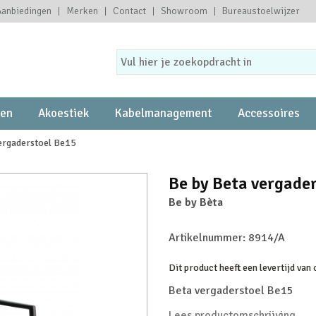
Aanbiedingen
Merken
Contact
Showroom
Bureaustoelwijzer
ten
Akoestiek
Kabelmanagement
Accessoires
ergaderstoel Be15
Be by Beta vergade
Be by Bèta
Artikelnummer:
8914/A
Dit product heeft een levertijd van
Beta vergaderstoel Be15
Lees productomschrijving