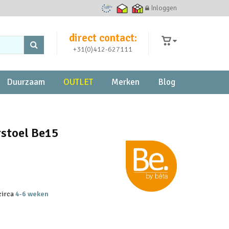
Inloggen
Ecommerce Europe Trustmark
Thuiswinkel waarborg
Thuiswinkel zakelijk
direct contact:
+31(0)412-627111
Duurzaam
OUTLET
Merken
Blog
rstoel Be15
 circa
4-6 weken