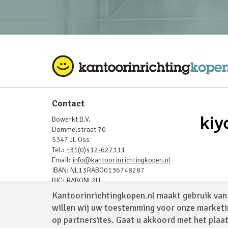
Contact
Bowerkt B.V.
Dommelstraat 70
5347 JL Oss
Tel.:
+31(0)412-627111
Email:
info@kantoorinrichtingkopen.nl
IBAN: NL13RABO0136748287
BIC: RABONL2U
BTW: NL819843908B01
Kantoorinrichtingkopen.nl maakt gebruik van 
KvK: 17232025
willen wij uw toestemming voor onze marketi
op partnersites. Gaat u akkoord met het plaa