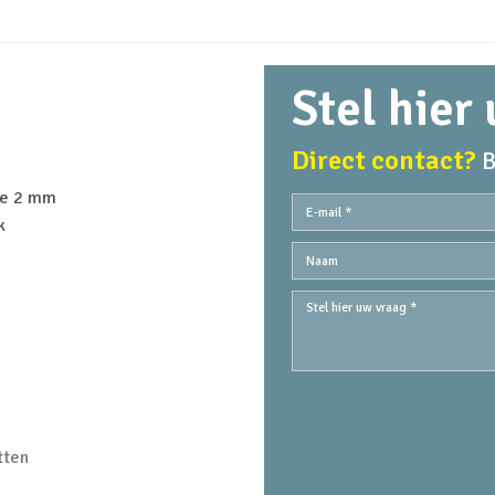
Stel hier
Direct contact?
B
kte 2 mm
k
tten