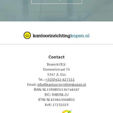
Contact
Bowerkt B.V.
Dommelstraat 70
5347 JL Oss
Tel.:
+31(0)412-627111
Email:
info@kantoorinrichtingkopen.nl
IBAN: NL13RABO0136748287
BIC: RABONL2U
BTW: NL819843908B01
KvK: 17232025