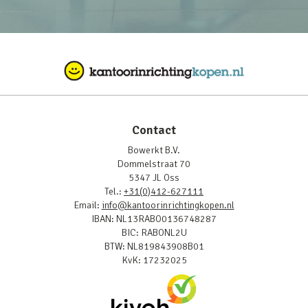
Contact
Bowerkt B.V.
Dommelstraat 70
5347 JL Oss
Tel.:
+31(0)412-627111
Email:
info@kantoorinrichtingkopen.nl
IBAN: NL13RABO0136748287
BIC: RABONL2U
BTW: NL819843908B01
KvK: 17232025