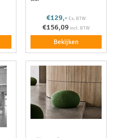
€129,-
Ex. BTW
€156,09
incl. BTW
Bekijken