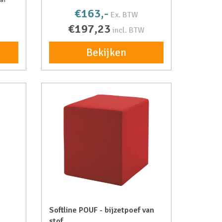
€163,-
Ex. BTW
€197,23
incl. BTW
Bekijken
Softline POUF - bijzetpoef van
stof