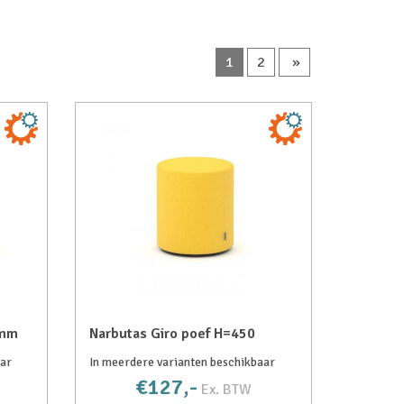
1
2
»
 mm
Narbutas Giro poef H=450
aar
In meerdere varianten beschikbaar
€127,-
Ex. BTW