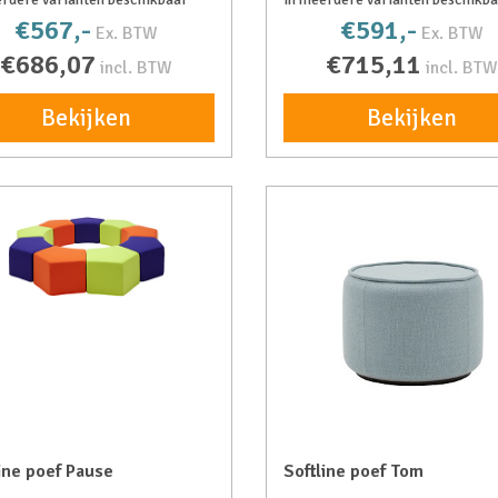
€567,-
€591,-
Ex. BTW
Ex. BTW
€686,07
€715,11
incl. BTW
incl. BTW
Bekijken
Bekijken
ine poef Pause
Softline poef Tom