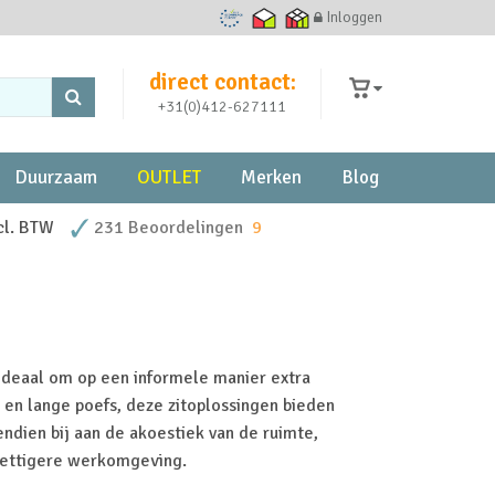
Inloggen
Ecommerce Europe Trustmark
Thuiswinkel waarborg
Thuiswinkel zakelijk
direct contact:
+31(0)412-627111
Duurzaam
OUTLET
Merken
Blog
cl. BTW
231 Beoordelingen
9
 ideaal om op een informele manier extra
 en lange poefs, deze zitoplossingen bieden
endien bij aan de akoestiek van de ruimte,
rettigere werkomgeving.