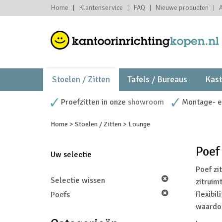
Home
Klantenservice
FAQ
Nieuwe producten
Stoelen / Zitten
Tafels / Bureaus
Kas
Proefzitten in onze
showroom
Montage- en
Home
>
Stoelen / Zitten
>
Lounge
Poef
Uw selectie
Poef zi
Selectie wissen
zitruim
flexibi
Poefs
waardoo