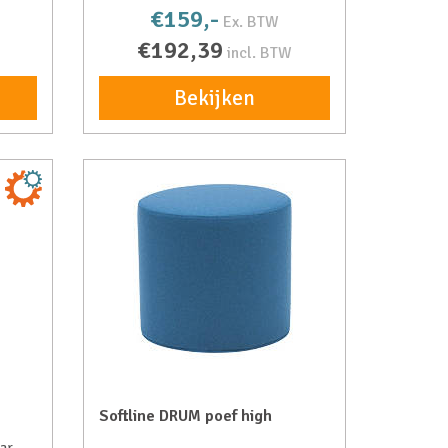
€159,-
Ex. BTW
€192,39
incl. BTW
Bekijken
Softline DRUM poef high
aar