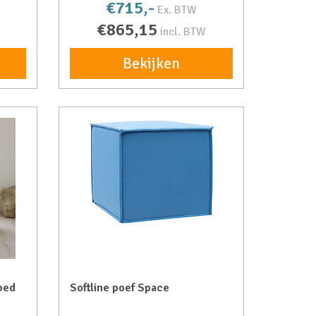
€715,-
Ex. BTW
€865,15
incl. BTW
Bekijken
 bed
Softline poef Space