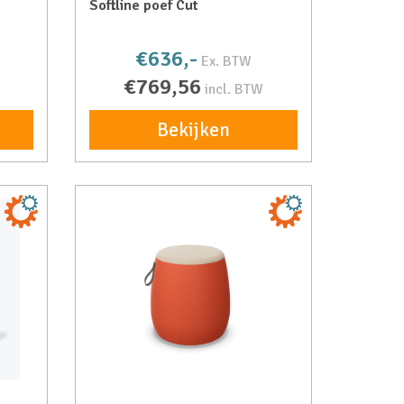
Softline poef Cut
€636,-
Ex. BTW
€769,56
incl. BTW
Bekijken