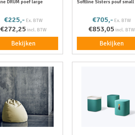
ine DRUM poef large
Softline Sisters pouf small
€225,-
€705,-
Ex. BTW
Ex. BTW
€272,25
€853,05
incl. BTW
incl. BTW
Bekijken
Bekijken