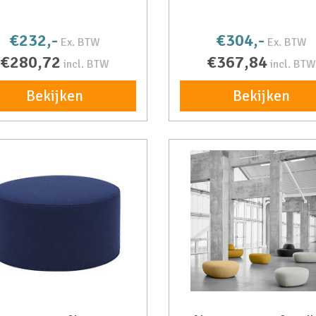
€232,-
€304,-
Ex. BTW
Ex. BTW
€280,72
€367,84
incl. BTW
incl. BTW
Bekijken
Bekijken