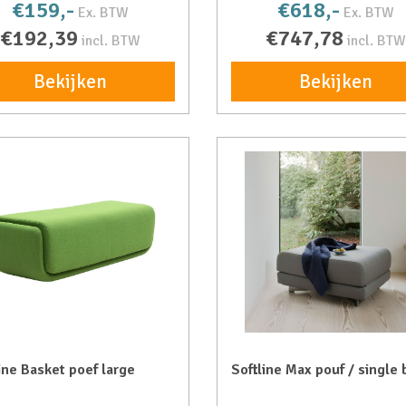
€159,-
€618,-
Ex. BTW
Ex. BTW
€192,39
€747,78
incl. BTW
incl. BTW
Bekijken
Bekijken
ine Basket poef large
Softline Max pouf / single