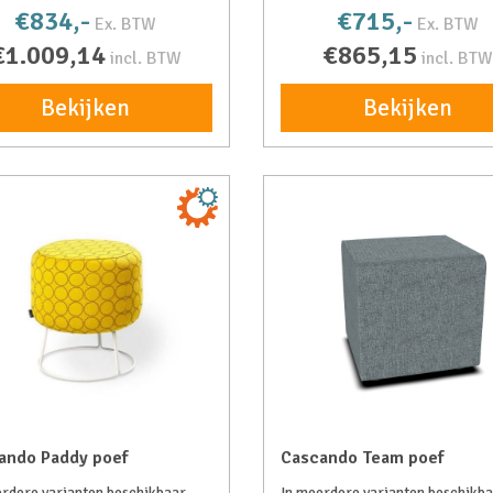
€834,-
€715,-
Ex. BTW
Ex. BTW
€1.009,14
€865,15
incl. BTW
incl. BTW
Bekijken
Bekijken
ando Paddy poef
Cascando Team poef
rdere varianten beschikbaar
In meerdere varianten beschikb