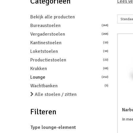
Categorieën
Lees ve
Bekijk alle producten
Bureaustoelen
(248)
Vergaderstoelen
(268)
Kantinestoelen
(10)
Loketstoelen
(10)
Productiestoelen
(22)
Krukken
(68)
Lounge
(212)
Wachtbanken
(5)
Alle stoelen / zitten
Narbu
Filteren
In mee
Type lounge-element