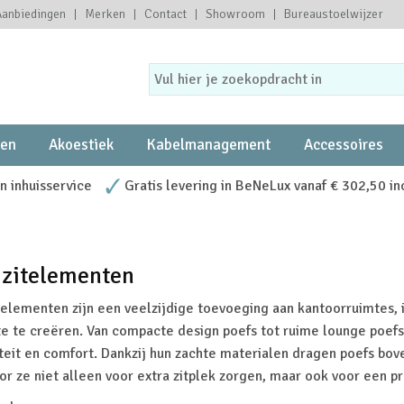
Aanbiedingen
Merken
Contact
Showroom
Bureaustoelwijzer
ten
Akoestiek
Kabelmanagement
Accessoires
 inhuisservice
Gratis levering in BeNeLux vanaf € 302,50 in
 zitelementen
telementen zijn een veelzijdige toevoeging aan kantoorruimtes,
te te creëren. Van compacte design poefs tot ruime lounge poefs
liteit en comfort. Dankzij hun zachte materialen dragen poefs bov
r ze niet alleen voor extra
zitplek
zorgen, maar ook voor een p