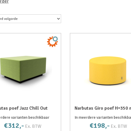
rder
tas poef Jazz Chill Out
Narbutas Giro poef H=350
rdere varianten beschikbaar
In meerdere varianten beschikb
€312,-
€198,-
Ex. BTW
Ex. BTW