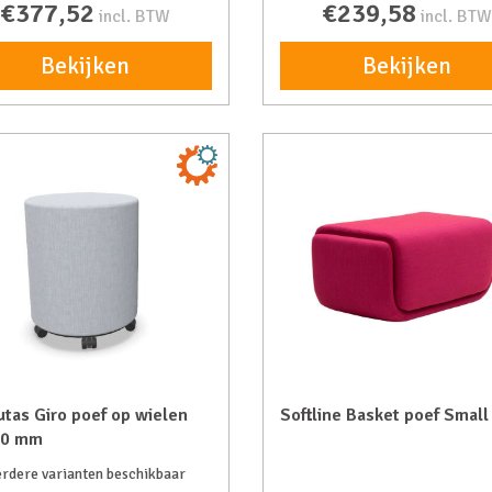
€377,52
€239,58
incl. BTW
incl. BTW
Bekijken
Bekijken
tas Giro poef op wielen
Softline Basket poef Small
90 mm
rdere varianten beschikbaar