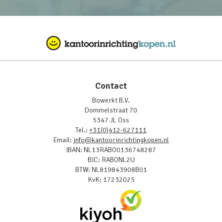
Contact
Bowerkt B.V.
Dommelstraat 70
5347 JL Oss
Tel.:
+31(0)412-627111
Email:
info@kantoorinrichtingkopen.nl
IBAN: NL13RABO0136748287
BIC: RABONL2U
BTW: NL819843908B01
KvK: 17232025