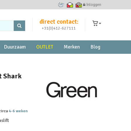
Inloggen
Ecommerce Europe Trustmark
Thuiswinkel waarborg
Thuiswinkel zakelijk
direct contact:
+31(0)412-627111
Duurzaam
OUTLET
Merken
Blog
t Shark
 circa
4-6 weken
slift