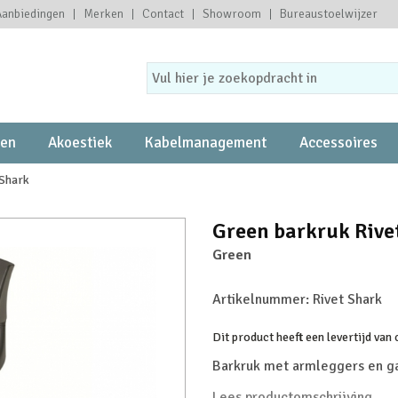
Aanbiedingen
Merken
Contact
Showroom
Bureaustoelwijzer
ten
Akoestiek
Kabelmanagement
Accessoires
 Shark
Green barkruk Rive
Green
Artikelnummer:
Rivet Shark
Dit product heeft een levertijd van
Barkruk met armleggers en ga
Lees productomschrijving