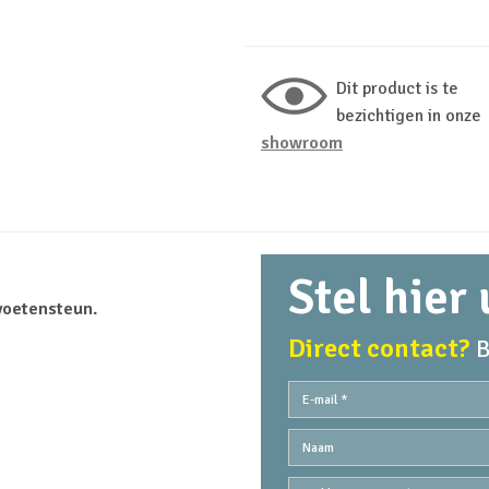
Dit product is te
bezichtigen in onze
showroom
Stel hier
voetensteun.
Direct contact?
B