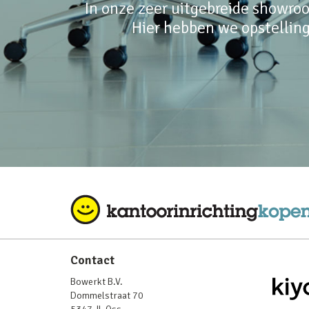
In onze zeer uitgebreide showroo
Hier hebben we opstelling
Contact
Bowerkt B.V.
Dommelstraat 70