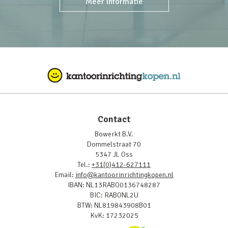
Meer informatie
Contact
Bowerkt B.V.
Dommelstraat 70
5347 JL Oss
Tel.:
+31(0)412-627111
Email:
info@kantoorinrichtingkopen.nl
IBAN: NL13RABO0136748287
BIC: RABONL2U
BTW: NL819843908B01
KvK: 17232025