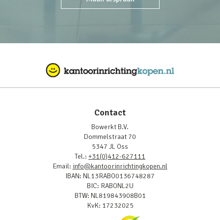
Contact
Bowerkt B.V.
Dommelstraat 70
5347 JL Oss
Tel.:
+31(0)412-627111
Email:
info@kantoorinrichtingkopen.nl
IBAN: NL13RABO0136748287
BIC: RABONL2U
BTW: NL819843908B01
KvK: 17232025