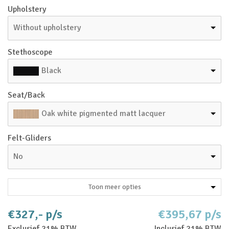
Upholstery
Without upholstery
Stethoscope
Black
Seat/Back
Oak white pigmented matt lacquer
Felt-Gliders
No
Toon meer opties
€327,- p/s
€395,67 p/s
Exclusief 21% BTW
Inclusief 21% BTW