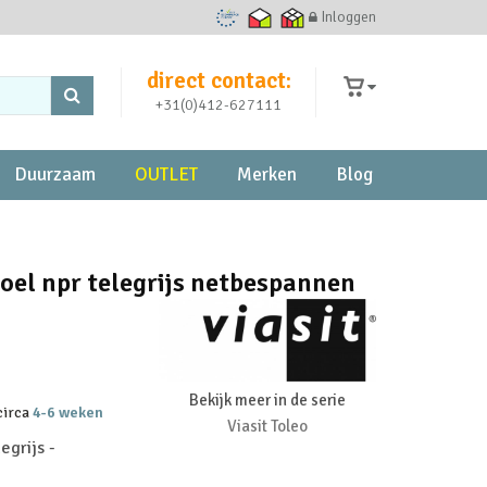
Inloggen
Ecommerce Europe Trustmark
Thuiswinkel waarborg
Thuiswinkel zakelijk
direct contact:
+31(0)412-627111
Duurzaam
OUTLET
Merken
Blog
stoel npr telegrijs netbespannen
Bekijk meer in de serie
 circa
4-6 weken
Viasit Toleo
egrijs -