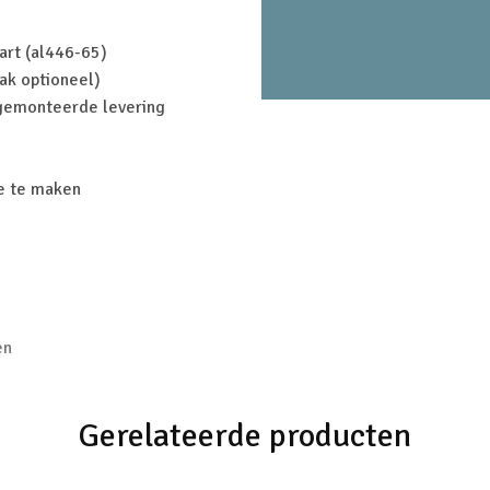
art (al446-65)
lak optioneel)
(gemonteerde levering
ze te maken
en
Gerelateerde producten