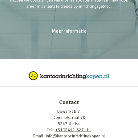
hebben we opstellingen van diverse soorten meubilair, maar ook
sfeer in de laatste trends op inrichtingsgebied.
Meer informatie
Contact
Bowerkt B.V.
Dommelstraat 70
5347 JL Oss
Tel.:
+31(0)412-627111
Email:
info@kantoorinrichtingkopen.nl