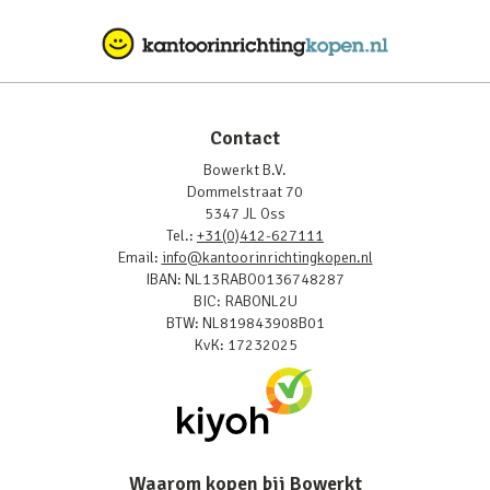
Contact
Bowerkt B.V.
Dommelstraat 70
5347 JL Oss
Tel.:
+31(0)412-627111
Email:
info@kantoorinrichtingkopen.nl
IBAN: NL13RABO0136748287
BIC: RABONL2U
BTW: NL819843908B01
KvK: 17232025
Waarom kopen bij Bowerkt