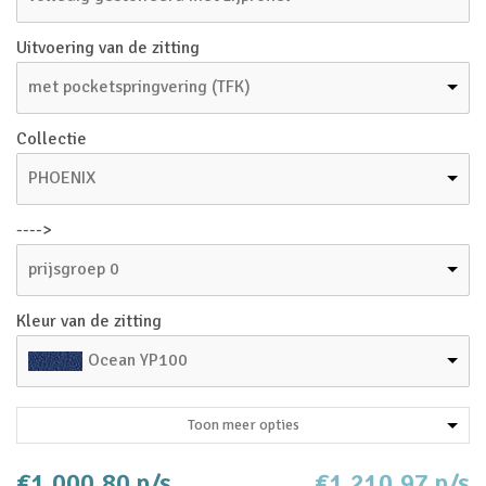
Uitvoering van de zitting
met pocketspringvering (TFK)
Collectie
PHOENIX
---->
prijsgroep 0
Kleur van de zitting
Ocean YP100
Toon meer opties
€1.000,80 p/s
€1.210,97 p/s