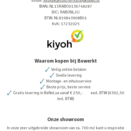
Email:
info@kantoorinrichtingkopen.nl
IBAN: NL13RABO0136748287
BIC: RABONL2U
BTW: NL819843908B01
KvK: 17232025
Waarom kopen bij Bowerkt
Veilig online betalen
Snelle levering
Montage- en inhuisservice
Beste prijs, beste service
Gratis levering in BeNeLux vanaf € 250,- excl. BTW (€302,50
incl. BTW)
Onze showroom
In onze zeer uitgebreide showroom van ca. 700 m2 kunt u inspiratie