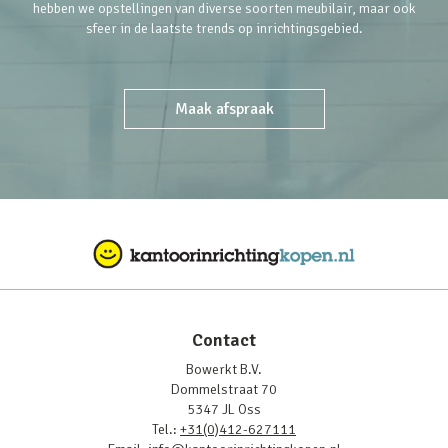
hebben we opstellingen van diverse soorten meubilair, maar ook
sfeer in de laatste trends op inrichtingsgebied.
Maak afspraak
Contact
Bowerkt B.V.
Dommelstraat 70
5347 JL Oss
Tel.:
+31(0)412-627111